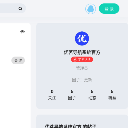
登 录
优茗导航系统官方
关 注
管理员
圈子：
更新
0
5
5
5
关注
圈子
动态
粉丝
优茗导航系统官方 的帖子