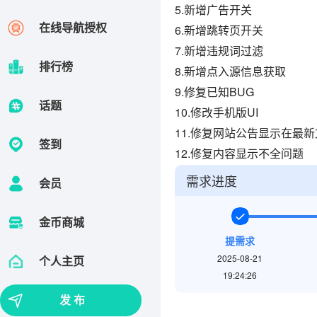
5.新增广告开关
在线导航授权
6.新增跳转页开关
7.新增违规词过滤
排行榜
8.新增点入源信息获取
9.修复已知BUG
话题
10.修改手机版UI
11.修复网站公告显示在最
签到
12.修复内容显示不全问题
需求进度
会员
金币商城
提需求
2025-08-21
个人主页
19:24:26
发 布