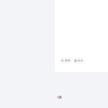
更新
综合
0
条