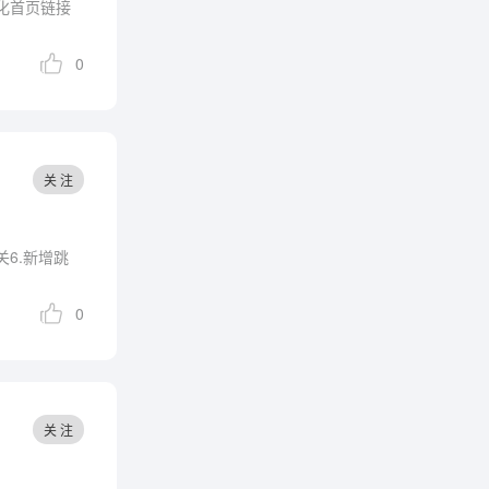
0
关 注
开关6.新增跳
0
关 注