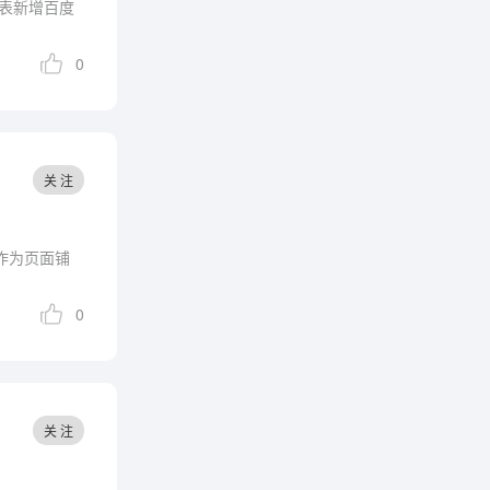
列表新增百度
0
关 注
作为页面铺
0
关 注