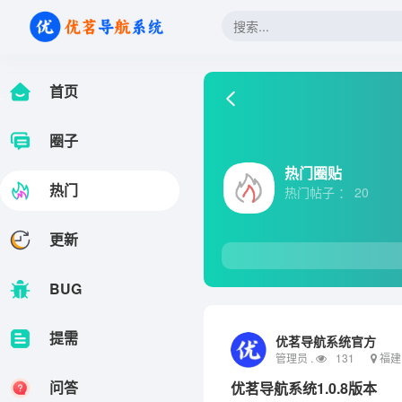
首页
.
圈子
热门圈贴
热门
热门帖子 ： 20
更新
BUG
提需
优茗导航系统官方
管理员 .
131
福建
问答
优茗导航系统1.0.8版本