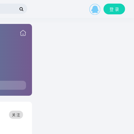
登 录
关 注