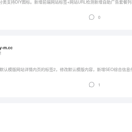
前端分类支持DIY图标。新增前端网站标签+网站URL检测新增自助广告套餐
0
-m.cc
建
默认模版网站详情内页的标签2，修改默认模版内容，新增SEO综合信息
1