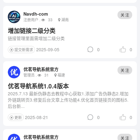
Navdh-com
关 注
注册用户 .
33
湖南
增加链接二级分类
链接管理里面需增加二级分类
2025-09-05
0
0
提交新需求
优茗导航系统官方
关 注
管理员 .
31
福建
优茗导航系统1.0.4版本
2025.7.13 最新伪静态去教程中心获取1.添加广告伪静态2.增加
外链跳转页3.修复后台文章上传功能4.优化首页链接页的图标5.
后台新...
2025-08-21
0
0
更新
优茗导航系统官方
关 注