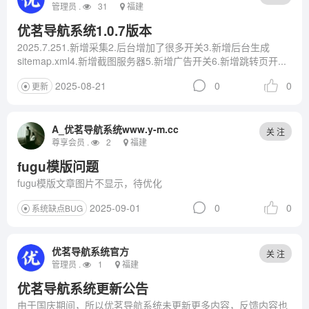
管理员 .
31
福建
优茗导航系统1.0.7版本
2025.7.251.新增采集2.后台增加了很多开关3.新增后台生成
sitemap.xml4.新增截图服务器5.新增广告开关6.新增跳转页开...
2025-08-21
0
0
更新
A_优茗导航系统www.y-m.cc
关 注
尊享会员 .
2
福建
fugu模版问题
fugu模版文章图片不显示，待优化
2025-09-01
0
0
系统缺点BUG
优茗导航系统官方
关 注
管理员 .
1
福建
优茗导航系统更新公告
由于国庆期间，所以优茗导航系统未更新更多内容，反馈内容也