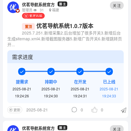
优茗导航系统官方
圈 主
关 注
管理员
31
福建
优茗导航系统1.0.7版本
置顶
2025.7.251.新增采集2.后台增加了很多开关3.新增后台
生成sitemap.xml4.新增截图服务器5.新增广告开关6.新增跳转页
开...
需求进度
提需求
排期中
在开发
已上线
2025-08-21
2025-08-21
2025-08-21
2025-08-21
19:24:26
19:24:30
19:24:31
19:24:33
2025-08-21
0
0
更新
优茗导航系统官方
圈 主
关 注