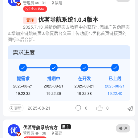
管理员
31
福建
优茗导航系统1.0.4版本
置顶
2025.7.13 最新伪静态去教程中心获取1.添加广告伪静态
2.增加外链跳转页3.修复后台文章上传功能4.优化首页链接页的
图标5.后台新...
需求进度
提需求
排期中
在开发
已上线
2025-08-21
2025-08-21
2025-08-21
2025-08-21
19:22:32
19:22:36
19:22:38
19:22:40
2025-08-21
0
0
更新
优茗导航系统官方
圈 主
关 注
管理员
38
福建