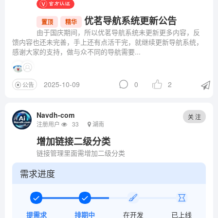
优茗导航系统更新公告
置顶
精华
由于国庆期间，所以优茗导航系统未更新更多内容，反
馈内容也还未完善，手上还有点活干完，就继续更新导航系统，
感谢大家的支持，做与众不同的导航需要...
2025-10-09
0
2
公告
Navdh-com
关 注
注册用户
33
湖南
增加链接二级分类
链接管理里面需增加二级分类
需求进度
提需求
排期中
在开发
已上线